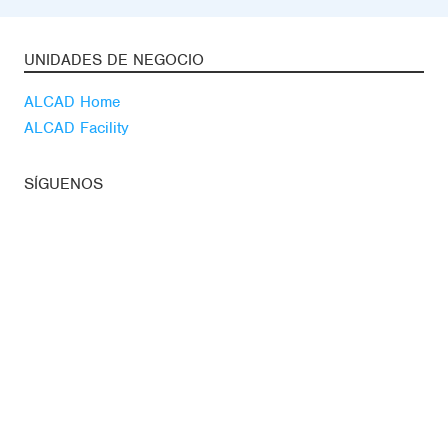
UNIDADES DE NEGOCIO
ALCAD Home
ALCAD Facility
SÍGUENOS
Youtube
Linkedin
Blog
ACTUALIDAD
Suscríbete a nuestra
newsletter
Noticias