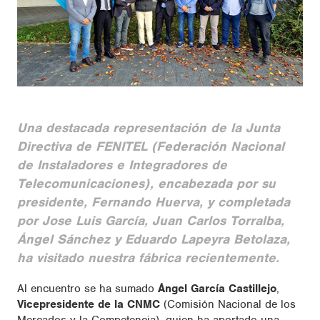
Una destacada representación de la Junta
Directiva de FENITEL (Federación Nacional
de Instaladores e Integradores de
Telecomunicaciones), encabezada por su
presidente, Fernando Huerva, y completada
por Jose Luis García, Juan Carlos Torralba,
Ángel Sánchez y Eduardo Lapeyra Betolaza,
ha visitado nuestra fábrica recientemente.
Al encuentro se ha sumado
Ángel García Castillejo
,
Vicepresidente de la CNMC
(Comisión Nacional de los
Mercados y la Competencia), quien ha aportado una