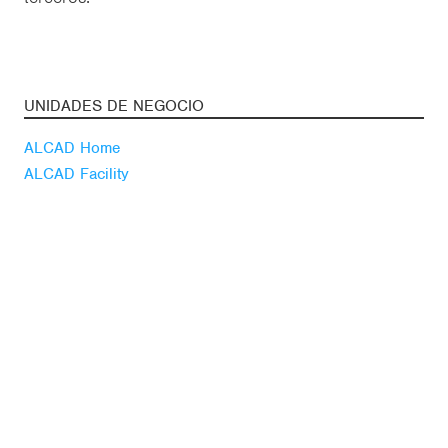
UNIDADES DE NEGOCIO
ALCAD Home
ALCAD Facility
SÍGUENOS
Youtube
Linkedin
Blog
ACTUALIDAD
Suscríbete a nuestra
newsletter