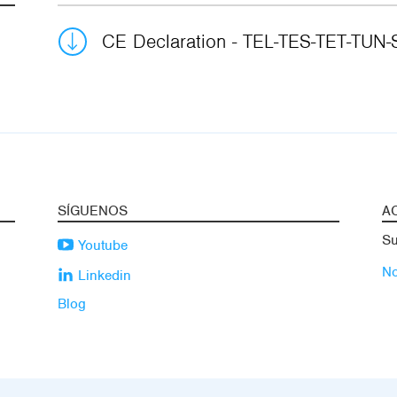
CE Declaration - TEL-TES-TET-TU
SÍGUENOS
A
Su
Youtube
No
Linkedin
Blog