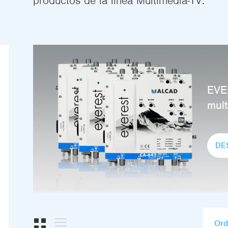
productos de la línea Multimedia-TV.
EVER
mul
DE
Ord