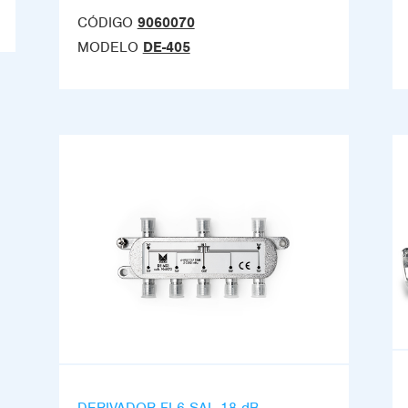
CÓDIGO
9060070
MODELO
DE-405
DERIVADOR FI 6 SAL 18 dB