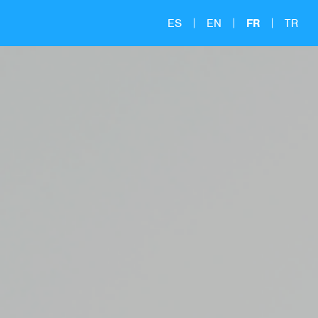
ES
EN
FR
TR