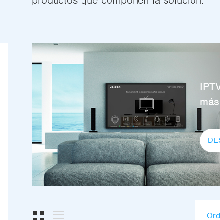
productos que componen la solución.
IPTV
más
DE
Ord