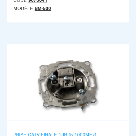
CODE
9070041
MODÈLE
BM-500
PRISE CATV FINALE 1dB (5-1000MHz)